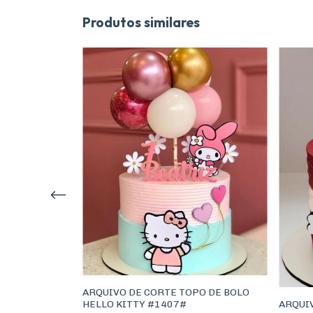
Produtos similares
PO DE BOLO
72#
ARQUIVO DE CORTE TOPO DE BOLO
ARQUI
HELLO KITTY #1407#