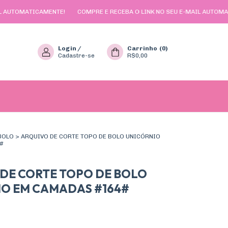
ICAMENTE!
COMPRE E RECEBA O LINK NO SEU E-MAIL AUTOMATICAMENTE
Login
/
Carrinho
(
0
)
Cadastre-se
R$0,00
BOLO
>
ARQUIVO DE CORTE TOPO DE BOLO UNICÓRNIO
#
DE CORTE TOPO DE BOLO
O EM CAMADAS #164#