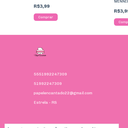
MINNI
R$3,99
R$3,9
5551992247309
51992247309
papelencantado22@gmail.com
Estrela - RS
Meios de pagamento