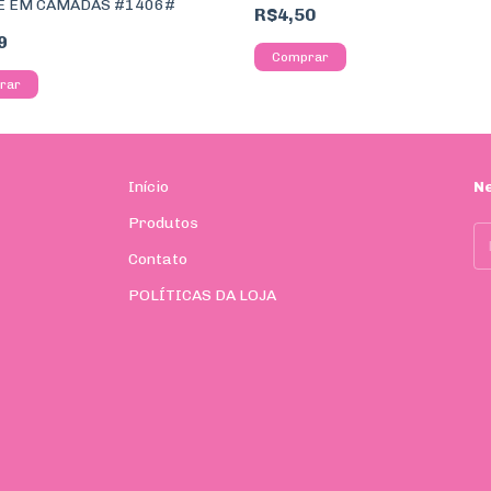
E EM CAMADAS #1406#
R$4,50
9
Início
N
Produtos
Contato
POLÍTICAS DA LOJA