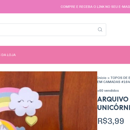
COMPRE E RECEBA O LINK NO SEU E-MAIL AUTOMAT
 DA LOJA
Início
>
TOPOS DE 
EM CAMADAS #164
+60 vendidos
ARQUIVO 
UNICÓRNI
R$3,99