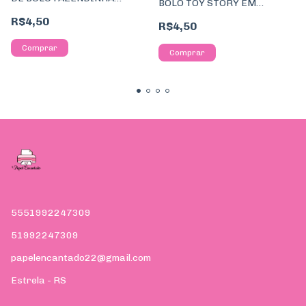
BOLO TOY STORY EM
CAMADAS #1375#
CAMADAS #1384#
R$4,50
R$4,50
5551992247309
51992247309
papelencantado22@gmail.com
Estrela - RS