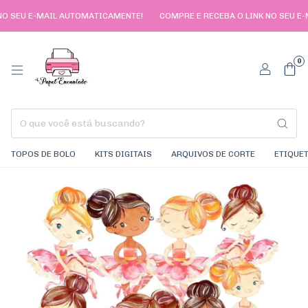
EU E-MAIL AUTOMATICAMENTE!
COMPRE E RECEBA O LINK NO SEU E-MAI
0
TOPOS DE BOLO
KITS DIGITAIS
ARQUIVOS DE CORTE
ETIQUE