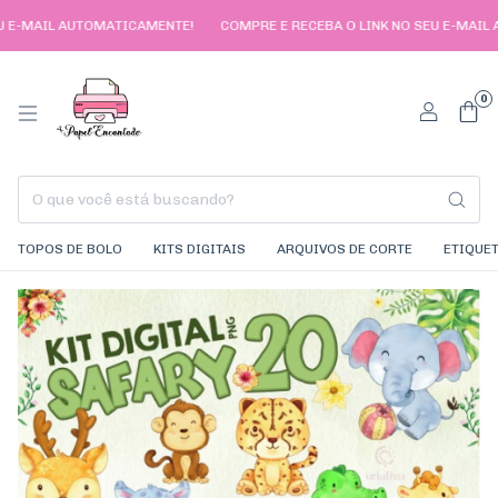
 E-MAIL AUTOMATICAMENTE!
COMPRE E RECEBA O LINK NO SEU E-MAIL A
0
TOPOS DE BOLO
KITS DIGITAIS
ARQUIVOS DE CORTE
ETIQUE